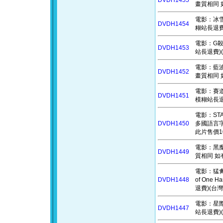
DVDH1455
畫質相同 
電影：冰雪奇
DVDH1454
糊站長退費)
電影：G殺事
DVDH1453
站長退費)(
電影：藍波：
DVDH1452
畫質相同 
電影：賽道狂
DVDH1451
模糊站長退費
電影：STAR
DVDH1450
多國語言字
此片售價1
電影：黑魔女2
DVDH1449
質相同 如
電影：猛禽小隊
DVDH1448
of One
退費)(台灣
電影：星際救
DVDH1447
站長退費)(