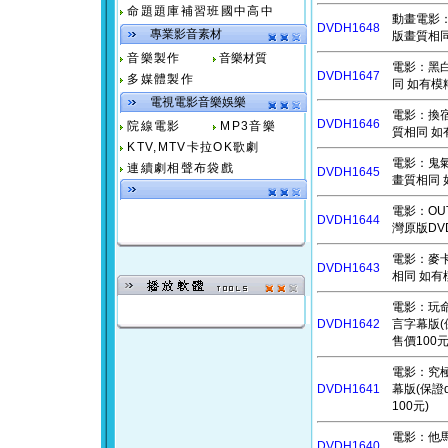
命題題庫補習班國中高中
動畫電影：喵
DVDH1648
專業影音素材
版畫質相同
音樂製作
音樂材質
電影：黑白線
DVDH1647
多媒體製作
同 如有模
電視電影音樂娛樂
電影：換宿夜
DVDH1646
院線電影
MP3音樂
質相同 如
KTV,MTV卡拉OK歌劇
電影：鬼氣球 
連續劇相聲布袋戲
DVDH1645
畫質相同 
電影：OU
DVDH1644
灣原版DVD
電影：麥卡托
DVDH1643
相同 如有
電影：玩命特攻
DVDH1642
言字幕版(
售價100元
電影：究極加速
DVDH1641
幕版(保證
100元)
電影：他馬克
DVDH1640