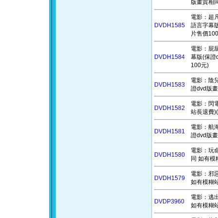
版畫質相同
電影：超凡雙子
DVDH1585
語言字幕版
片售價100
電影：屁屁偵
DVDH1584
幕版(保證
100元)
電影：陰兒房
DVDH1583
證dvd版
電影：閃電俠
DVDH1582
站長退費)(
電影：航海王
DVDH1581
證dvd版
電影：玩命關
DVDH1580
同 如有模糊
電影：邪惡的
DVDH1579
如有模糊站
電影：逃出
DVDP3960
如有模糊站