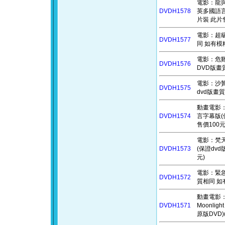
電影：龍與地下
DVDH1578
英多國語言
片裝 此片售
電影：超級
DVDH1577
同 如有模
電影：危雞總動
DVDH1576
DVD版畫
電影：沙贊！
DVDH1575
dvd版畫
動畫電影：喬瑟
DVDH1574
言字幕版(
售價100元
電影：梵天神
DVDH1573
(保證dv
元)
電影：緊急迫
DVDH1572
質相同 如
動畫電影：角
DVDH1571
Moonli
原版DVD)