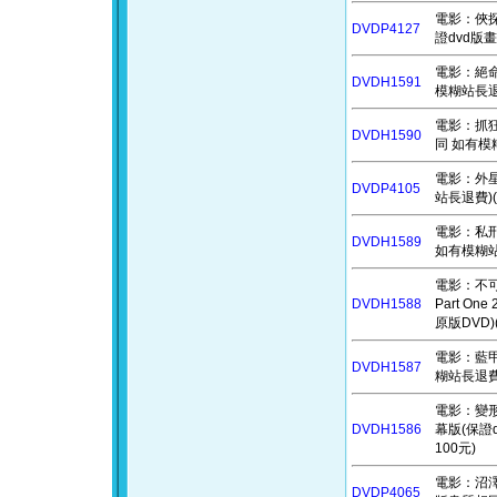
電影：俠探特
DVDP4127
證dvd版
電影：絕命線
DVDH1591
模糊站長退
電影：抓狂養
DVDH1590
同 如有模
電影：外星+
DVDP4105
站長退費)(
電影：私刑教
DVDH1589
如有模糊站
電影：不可能的
DVDH1588
Part O
原版DVD)
電影：藍甲蟲
DVDH1587
糊站長退費
電影：變形金剛
DVDH1586
幕版(保證
100元)
電影：沼澤謀
DVDP4065