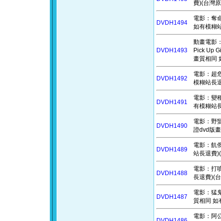
費)(台灣原
電影：奪命守
DVDH1494
如有模糊站
動畫電影：在
DVDH1493
Pick Up 
畫質相同 
電影：超危
DVDH1492
模糊站長退費
電影：變種人
DVDH1491
有模糊站長
電影：野蠻遊
DVDH1490
證dvd版
電影：飢俄人
DVDH1489
站長退費)(
電影：打噴
DVDH1488
長退費)(台
電影：猛鬼大
DVDH1487
質相同 如
電影：阿公當
DVDH1486