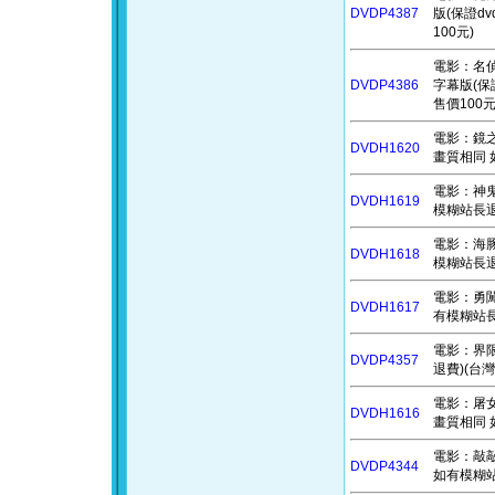
DVDP4387
版(保證d
100元)
電影：名偵探麻
DVDP4386
字幕版(保
售價100元
電影：鏡之孤城
DVDH1620
畫質相同 
電影：神鬼海
DVDH1619
模糊站長退
電影：海豚男
DVDH1618
模糊站長退
電影：勇闖太
DVDH1617
有模糊站長
電影：界限 
DVDP4357
退費)(台灣
電影：屠女養
DVDH1616
畫質相同 
電影：敲敲門
DVDP4344
如有模糊站