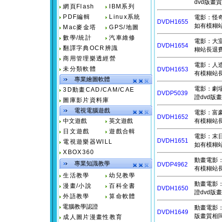
dvd版畫
網頁Flash
IBM系列
PDF編輯
Linux系統
電影：怪奇夏
DVDH1655
如有模糊站
Mac麥金塔
GPS/地圖
數學/統計
汽車維修
電影：大室家
DVDH1654
翻譯字典OCR辨識
糊站長退費
商用管理樂透經營
電影：人造正義
未分類軟體
DVDH1653
有模糊站長
專業繪圖軟體
電影：劇場版
3D動畫CAD/CAM/CAE
DVDP5039
證dvd版
圖庫影片資料庫
電視電腦遊戲
電影：富豪遊
DVDH1652
中文遊戲
英文遊戲
有模糊站長
日文遊戲
遊戲合輯
電影：末日錶
DVDH1651
電視遊樂器WILL
如有模糊站
XBOX360
動畫電影：2
專業知識教學
DVDP4962
有模糊站長
生活教學
幼兒教學
動畫電影：漁
漫畫/小說
百科全書
DVDH1650
證dvd版
外語教學
算命軟體
電腦教學認證
動畫電影：電
DVDH1649
版畫質相同
成人圖片漫畫性教育