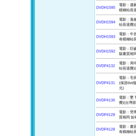
電影：遺屍物
DVDH1595
模糊站長退
電影：鬼修女
DVDH1594
站長退費)(
電影：牛首村
DVDH1593
有模糊站長
電影：巨齒鯊
DVDH1592
版畫質相同
電影：局中局
DVDP4132
站長退費)(
電影：毛骨悚
DVDP4131
(保證dv
元)
電影：墜 T
DVDP4130
費)(台灣原
電影：梵蒂岡
DVDP4129
質相同 如
電影：晝盲神
DVDP4128
有模糊站長