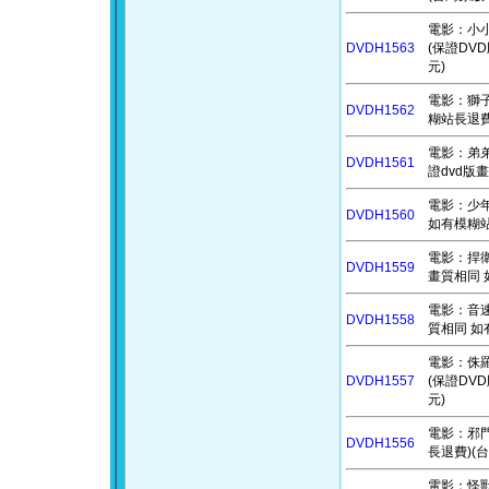
電影：小小兵
DVDH1563
(保證DV
元)
電影：獅子山
DVDH1562
糊站長退費
電影：弟弟追
DVDH1561
證dvd版
電影：少年阿
DVDH1560
如有模糊站
電影：捍衛戰
DVDH1559
畫質相同 
電影：音速小
DVDH1558
質相同 如
電影：侏羅紀
DVDH1557
(保證DV
元)
電影：邪門 
DVDH1556
長退費)(台
電影：怪獸與鄧