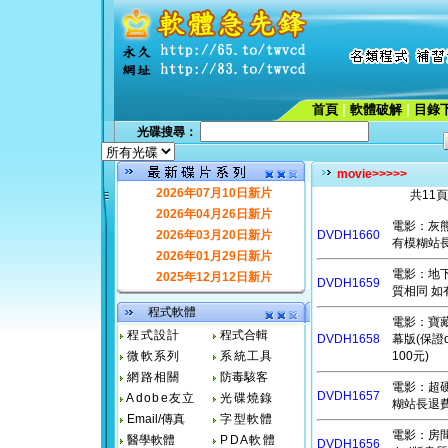
首頁
|
軟體破解
|
目錄
光碟搜尋：
movie>>>>>
2026年07月10日新片
共11
2026年04月26日新片
電影：灰熊慄
2026年03月20日新片
DVDH1660
有模糊站長退
2026年01月29日新片
電影：地下終
2025年12月12日新片
DVDH1659
質相同 如有
程式軟體
電影：寶藏獵人
程式設計
程式合輯
DVDH1658
幕版(保證
微軟系列
系統工具
100元)
網路相關
防毒駭客
電影：超硬伴
DVDH1657
Adobe友立
光碟燒錄
糊站長退費
Email/傳真
字型軟體
電影：房間裡
醫學軟體
PDA軟體
DVDH1656