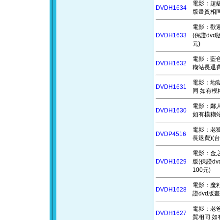
電影：超級英
DVDH1634
版畫質相同
電影：歡迎來
DVDH1633
(保證dv
元)
電影：藍色巨
DVDH1632
糊站長退費
電影：地獄的
DVDH1631
同 如有模
電影：鄰人X
DVDH1630
如有模糊站
電影：老狐
DVDP4516
長退費)(台
電影：金之國水
DVDH1629
版(保證d
100元)
電影：魔籽公主
DVDH1628
證dvd版
電影：老爸老
DVDH1627
質相同 如