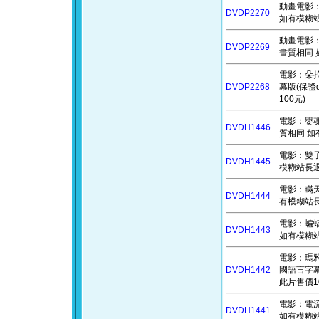
動畫電影：獅
DVDP2270
如有模糊站
動畫電影：女
DVDP2269
畫質相同 
電影：朵拉與失
DVDP2268
幕版(保證
100元)
電影：嬰魂不
DVDH1446
質相同 如
電影：雙子殺
DVDH1445
模糊站長退費
電影：瞞天機
DVDH1444
有模糊站長
電影：蝙蝠俠
DVDH1443
如有模糊站
電影：瑪雅蜜
DVDH1442
國語言字幕
此片售價1
電影：電流大
DVDH1441
如有模糊站