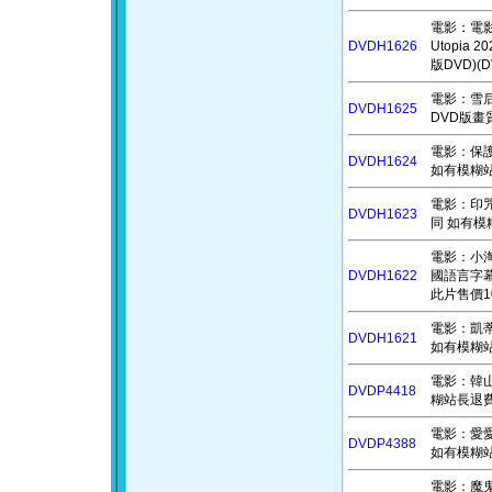
電影：電影哆
DVDH1626
Utopi
版DVD)(
電影：雪后奇緣
DVDH1625
DVD版畫
電影：保護者
DVDH1624
如有模糊站
電影：印咒：
DVDH1623
同 如有模
電影：小淘氣尼
DVDH1622
國語言字幕
此片售價1
電影：凱蒂超
DVDH1621
如有模糊站
電影：韓山
DVDP4418
糊站長退費)
電影：愛愛愛
DVDP4388
如有模糊站
電影：魔鬼剋