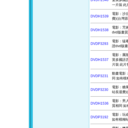
DVDH1540
繁英多國語
一片裝 此
電影：沙丘
DVDH1539
費)(台灣原
電影：咒術屍戰
DVDH1538
dvd版畫
電影：猛毒2
DVDP3293
證dvd版
電影：厲陰宅3
DVDH1537
英多國語言
片裝 此片售
動畫電影：
DVDP3231
同 如有模糊
電影：糖果
DVDP3230
站長退費)(
電影：男人真
DVDH1536
質相同 如
電影：玩命關
DVDP3192
如有模糊站