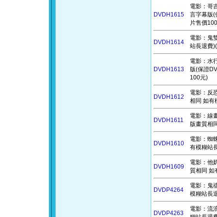
電影：哥吉拉與
DVDH1615
言字幕版(
片售價100
電影：鬼雙
DVDH1614
站長退費)(
電影：水行俠 
DVDH1613
版(保證D
100元)
電影：反恐
DVDH1612
相同 如有
電影：線畫出的
DVDH1611
版畫質相同
電影：蜘蛛
DVDH1610
有模糊站長
電影：他奶奶
DVDH1609
質相同 如
電影：鬼禱 
DVDP4264
模糊站長退費
電影：流浪之
DVDP4263