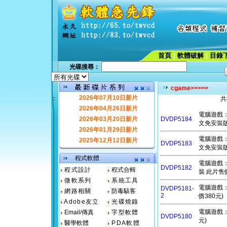
首頁
|
軟體破解
|
目錄
光碟搜尋：
cgame>>>>>
2026年07月10日新片
共
2026年04月26日新片
電腦遊戲：魔法
2026年03月20日新片
DVDP5184
文免安裝版
2026年01月29日新片
電腦遊戲：牧
2025年12月12日新片
DVDP5183
文免安裝版
程式軟體
電腦遊戲：明
DVDP5182
程式設計
程式合輯
裝 此片售價
微軟系列
系統工具
電腦遊戲：拆遷
DVDP5181-
網路相關
防毒駭客
2
價380元)
Adobe友立
光碟燒錄
電腦遊戲：姆
Email/傳真
字型軟體
DVDP5180
元)
醫學軟體
PDA軟體