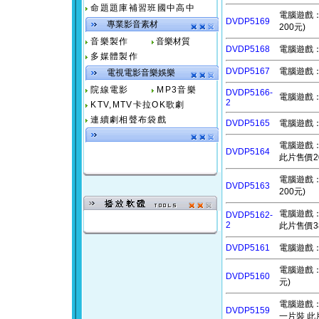
命題題庫補習班國中高中
電腦遊戲：人
DVDP5169
專業影音素材
200元)
音樂製作
音樂材質
DVDP5168
電腦遊戲：鐵
多媒體製作
DVDP5167
電腦遊戲：靜
電視電影音樂娛樂
院線電影
MP3音樂
DVDP5166-
電腦遊戲：覆
2
KTV,MTV卡拉OK歌劇
連續劇相聲布袋戲
DVDP5165
電腦遊戲：遙
電腦遊戲：語
DVDP5164
此片售價2
電腦遊戲：夢
DVDP5163
200元)
電腦遊戲：暗
DVDP5162-
2
此片售價3
DVDP5161
電腦遊戲：
電腦遊戲：
DVDP5160
元)
電腦遊戲：異
DVDP5159
一片裝 此