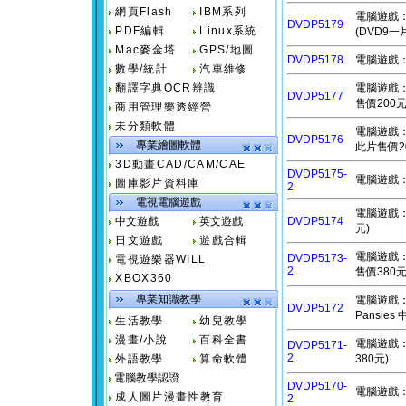
網頁Flash
IBM系列
電腦遊戲：夜勤
DVDP5179
PDF編輯
Linux系統
(DVD9一
Mac麥金塔
GPS/地圖
DVDP5178
電腦遊戲：牠
數學/統計
汽車維修
翻譯字典OCR辨識
電腦遊戲：血
DVDP5177
售價200元
商用管理樂透經營
未分類軟體
電腦遊戲：艾
DVDP5176
專業繪圖軟體
此片售價2
3D動畫CAD/CAM/CAE
DVDP5175-
電腦遊戲：灰
圖庫影片資料庫
2
電視電腦遊戲
電腦遊戲：死
中文遊戲
英文遊戲
DVDP5174
元)
日文遊戲
遊戲合輯
電腦遊戲：以太
DVDP5173-
電視遊樂器WILL
2
售價380元
XBOX360
專業知識教學
電腦遊戲：幻想
DVDP5172
Pansie
生活教學
幼兒教學
漫畫/小說
百科全書
電腦遊戲：元
DVDP5171-
2
外語教學
算命軟體
380元)
電腦教學認證
DVDP5170-
電腦遊戲：今
成人圖片漫畫性教育
2