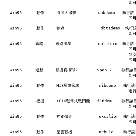
                                                    
   Win95      動作     海底大追擊         subdemo   執行該
                                                    
   Win95      動作     劍魂               dbtsdemo  執行
                                                    
   Win95　    戰略     網路風暴           netstorm  執行該
                                                 
                                                   
                                                    
   Win95　    運動     超擬真撞球2        vpool2    執行該目
                                                    
   Win95      動作     MIB星際戰警        mibdemo   執行該
                                                    進
   Win95      模擬     iF16戰隼式戰鬥機   f16dem    執行該目
                                                    
   Win95      動作     神劍傳奇           excalibr  執行該
                                                    
   Win95      動作     星雲戰機           nebula    執行該