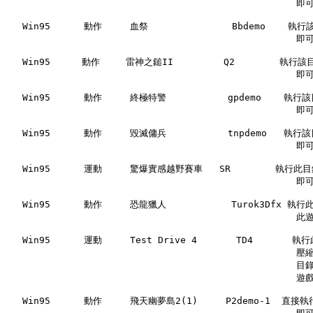
                                                    
   Win95      動作     血祭               Bbdemo    執行
                                                    
   Win95　    動作　   雷神之鎚II         Q2        執行該目
                                                    
   Win95      動作     終極特警           gpdemo    執行該
                                                    
   Win95      動作     毀滅傭兵           tnpdemo   執行該
                                                    
   Win95      運動     驚爆實感越野賽車   SR        執行此目錄
                                                    
   Win95      動作     恐龍獵人          　Turok3Dfx 執行
                                                    
   Win95      運動     Test Drive 4       TD4       
                                                 
                                                    
                                                    遊戲
   Win95      動作     飛天幽夢島2(1)     P2demo-1  直接執