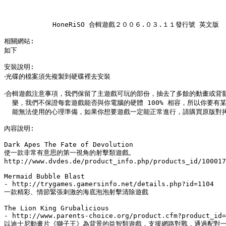
            HoneRiSO 合輯遊戲２００６.０３.１１發行號 英文版

相關網站:

如下

安裝說明:

‧光碟的檔案須先複製到硬碟裡去安裝

‧合輯遊戲注意事項，我們保留了主遊戲可玩的部份，抽去了多餘的動畫或背影
  樂，我們不保證每套遊戲能否與你電腦的硬體 100% 相容，所以你要有某
  能無法使用的心理準備，如果你想要遊戲一定能正常進行，請購買原版對拷
內容說明:

Dark Apes The Fate of Devolution

使一款非常有意思的第一視角的射擊類遊戲。

http://www.dvdes.de/product_info.php/products_id/100017
Mermaid Bubble Blast

- http://trygames.gamersinfo.net/details.php?id=1104

一款精彩、情節緊張刺激的海底泡泡射擊清除遊戲

The Lion King Grubalicious

- http://www.parents-choice.org/product.cfm?product_id=
以迪士尼動畫片《獅子王》為背景的益智類遊戲，支援網路對戰，通過配對一