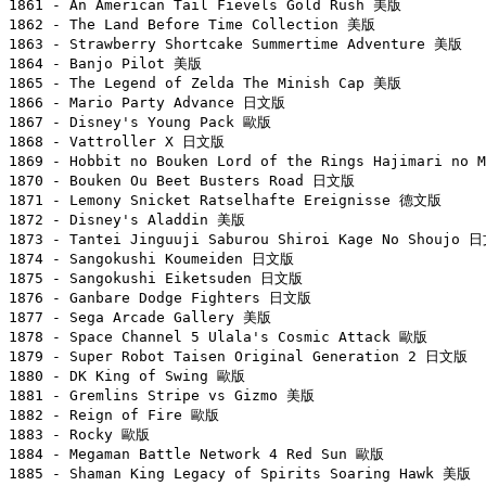
1861 - An American Tail Fievels Gold Rush 美版

1862 - The Land Before Time Collection 美版

1863 - Strawberry Shortcake Summertime Adventure 美版

1864 - Banjo Pilot 美版

1865 - The Legend of Zelda The Minish Cap 美版

1866 - Mario Party Advance 日文版

1867 - Disney's Young Pack 歐版

1868 - Vattroller X 日文版

1869 - Hobbit no Bouken Lord of the Rings Hajimari no 
1870 - Bouken Ou Beet Busters Road 日文版

1871 - Lemony Snicket Ratselhafte Ereignisse 德文版

1872 - Disney's Aladdin 美版

1873 - Tantei Jinguuji Saburou Shiroi Kage No Shoujo 日
1874 - Sangokushi Koumeiden 日文版

1875 - Sangokushi Eiketsuden 日文版

1876 - Ganbare Dodge Fighters 日文版

1877 - Sega Arcade Gallery 美版

1878 - Space Channel 5 Ulala's Cosmic Attack 歐版

1879 - Super Robot Taisen Original Generation 2 日文版

1880 - DK King of Swing 歐版

1881 - Gremlins Stripe vs Gizmo 美版

1882 - Reign of Fire 歐版

1883 - Rocky 歐版

1884 - Megaman Battle Network 4 Red Sun 歐版

1885 - Shaman King Legacy of Spirits Soaring Hawk 美版
