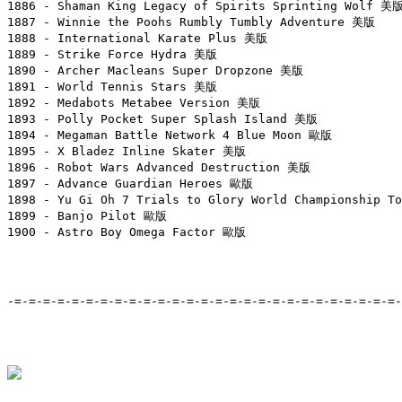
1886 - Shaman King Legacy of Spirits Sprinting Wolf 美版
1887 - Winnie the Poohs Rumbly Tumbly Adventure 美版

1888 - International Karate Plus 美版

1889 - Strike Force Hydra 美版

1890 - Archer Macleans Super Dropzone 美版

1891 - World Tennis Stars 美版

1892 - Medabots Metabee Version 美版

1893 - Polly Pocket Super Splash Island 美版

1894 - Megaman Battle Network 4 Blue Moon 歐版

1895 - X Bladez Inline Skater 美版

1896 - Robot Wars Advanced Destruction 美版

1897 - Advance Guardian Heroes 歐版

1898 - Yu Gi Oh 7 Trials to Glory World Championship T
1899 - Banjo Pilot 歐版

1900 - Astro Boy Omega Factor 歐版

-=-=-=-=-=-=-=-=-=-=-=-=-=-=-=-=-=-=-=-=-=-=-=-=-=-=-=-