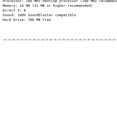
‧Processor: 166 MHz Pentium processor (200 MHz recommend
‧Memory: 16 MB (32 MB or higher recommended)

‧Direct X: 6

‧Sound: 100% Soundblaster compatible

‧Hard Drive: 700 MB Free
