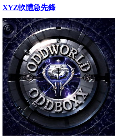
XYZ軟體急先鋒