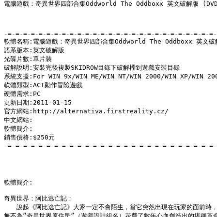
電腦遊戲：奇異世界四部合集Oddworld The Oddboxx 英文破解版 (DV
-=-=-=-=-=-=-=-=-=-=-=-=-=-=-=-=-=-=-=-=-=-=-=-=-=-=-=-
軟體名稱:電腦遊戲：奇異世界四部合集Oddworld The Oddboxx 英文破解
語系版本:英文破解版

光碟片數:單片裝

破解說明:安裝完後複製SKIDROW目錄下破解檔到遊戲安裝目錄

系統支援:For WIN 9x/WIN ME/WIN NT/WIN 2000/WIN XP/WIN 200
軟體類型:ACT動作冒險遊戲

硬體需求:PC

更新日期:2011-01-15

官方網站:http://alternativa.firstreality.cz/

中文網站:

軟體簡介:

銷售價格:$250元

-=-=-=-=-=-=-=-=-=-=-=-=-=-=-=-=-=-=-=-=-=-=-=-=-=-=-=-
軟體簡介:

奇異世界：阿比逃亡記：

　　說起《阿比逃亡記》大家一定不會陌生，當它突然出現在玩家的面前時，
無不為“奇異世界原住民”（遊戲設計組名）花費了數年心血創造出的堪稱革命