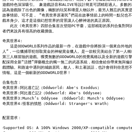
遊戲特色深深吸引。 象遊戲語音和ALIVE等設計簡直可謂精彩過人。多數的
認為遊戲除了出色的圖像，幽默的玩笑和壞蛋人物以外，最另人難忘的其實是
故事情節。可不是， “奇異世界原著民”們花在故事情節上的時間一點兒也不
戲本身少。這才是這個幻想世界的背景讓人心醉神迷的真正原因。

　　此次《奇異世界》四部合集首次登陸PC平臺，這部精彩的系列合集對阿比
者們來說具有很高的收藏價值。

奇異世界4:

　　這是ODDWORLD系列作品的最新一作，在遊戲中你將扮演一個來自外地的
人”，一位獵捕罪犯領取賞金的神秘賞金獵人。是一款較完美結合了第一人稱射
第三人稱冒險的遊戲。獲獎無數的ODDWORLD的視覺風格以及全新的遊戲引擎
配採用全新“活體”彈藥概念的獨一無二的武器系統，相信會給你帶來無與倫比
戲體驗。和路途中遇到的城鎮居民，敵人，和土著談話，也許會得到你意想不
情報。這是一個嶄新的ODDWORLD世界！

合集包含：

奇異世界:阿比逃亡記（Oddworld: Abe's Exoddus）

奇異世界:阿比逃亡記2（Oddworld: Abe's Oddysee）

奇異世界3:Munch’s Oddysee （Oddworld: Munch's Oddysee）

奇異世界4:怪客的憤怒（Oddworld: Stranger's Wrath）

配置需求：

‧Supported OS: A 100% Windows 2000/XP-compatible compute