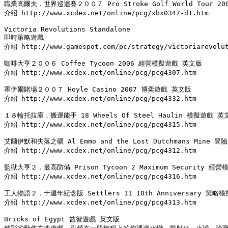
職業高爾夫．世界巡迴賽２００７ Pro Stroke Golf World Tour 2
介紹 http://www.xcdex.net/online/pcg/xbx0347-d1.htm

Victoria Revolutions Standalone

即時策略遊戲

介紹 http://www.gamespot.com/pc/strategy/victoriarevolut
咖啡大亨２００６ Coffee Tycoon 2006 經營模擬遊戲 英文版

介紹 http://www.xcdex.net/online/pcg/pcg4307.htm

霍伊爾賭場２００７ Hoyle Casino 2007 博奕遊戲 英文版

介紹 http://www.xcdex.net/online/pcg/pcg4332.htm

１８輪托拉庫．搬運能手 18 Wheels Of Steel Haulin 模擬遊戲 英文
介紹 http://www.xcdex.net/online/pcg/pcg4315.htm

艾爾伊默和失落之礦 Al Emmo and the Lost Dutchmans Mine 冒
介紹 http://www.xcdex.net/online/pcg/pcg4312.htm

監獄大亨２．最高防備 Prison Tycoon 2 Maximum Security 經
介紹 http://www.xcdex.net/online/pcg/pcg4316.htm

工人物語２．十週年紀念版 Settlers II 10th Anniversary 策略
介紹 http://www.xcdex.net/online/pcg/pcg4313.htm

Bricks of Egypt 益智遊戲 英文版
