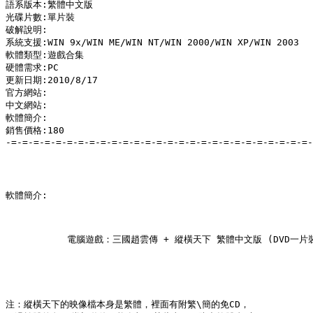
語系版本:繁體中文版

光碟片數:單片裝

破解說明:

系統支援:WIN 9x/WIN ME/WIN NT/WIN 2000/WIN XP/WIN 2003

軟體類型:遊戲合集

硬體需求:PC

更新日期:2010/8/17

官方網站:

中文網站:

軟體簡介:

銷售價格:180

-=-=-=-=-=-=-=-=-=-=-=-=-=-=-=-=-=-=-=-=-=-=-=-=-=-=-=-
軟體簡介:

           電腦遊戲：三國趙雲傳 + 縱橫天下 繁體中文版 (DVD一片裝
注：縱橫天下的映像檔本身是繁體，裡面有附繁\簡的免CD，
