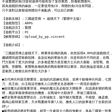
不過繁體的免CD當初遊俠可能有加了某些東西，防毒軟體會叫。

因為遊戲防拷的緣故，一定要使用免CD，簡體的免CD沒有問題，

只不過對話會變成簡體但不會亂碼，可以自己斟酌

【遊戲名稱】：三國趙雲傳 + 縱橫天下《繁體中文版》

【遊戲類型】：ARPG

【遊戲語言】：繁體

【遊戲平台】：PC

【解壓密碼】：Upload_by_pp.vincent

【遊戲介紹】：

「三國趙雲傳之縱橫天下」將秉承前傳的風格，依然採用A.RPG的遊戲模式，
繼續體現趙雲衝鋒陷陣、血染征袍的軍旅生涯；但是和前作不同的是，在戰

鬥方面有了更大的突破，許多都是雙方甚至幾方士兵的大廝殺，攻堅戰、救

援戰、突圍戰、夜襲戰各種經典的戰術都將得以重現，因此無論是場面上還

是氣勢上都會比前作要壯大許多！

●古代神兵利器完整重現，超強的武器練化系統，並將十餘種神兵利器，七寶

刀、吳王劍、白玉戟這些膾炙人口的歷史名器都將一一再現於遊戲中

●超炫魔法必殺隆重登場，神秘的魔法及必殺技大開殺界，在詭譎多變的戰場

裡，應該掌握身懷絕技的機會，在戰場中大顯身手，爭做三國英雄。

●歷史戰爭場面歷歷在目，白帝城救主，陽平關大戰曹真，平南蠻、擒孟獲、

鳳鳴山殺韓家五將，天水戰薑維等廣?人知、膾炙人口的故事進行了全新的演

繹\r 

●氣勢磅礡武將捉對廝殺，趙雲一生參與大小戰役無數次，身為三國第一智勇
