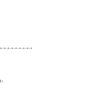
=-=-=-=-=-=-=-=-=

）
